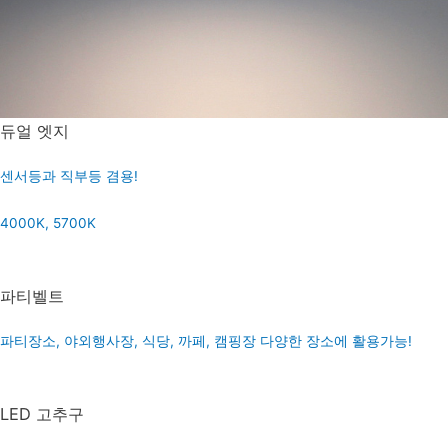
듀얼 엣지
센서등과 직부등 겸용!
4000K, 5700K
파티벨트