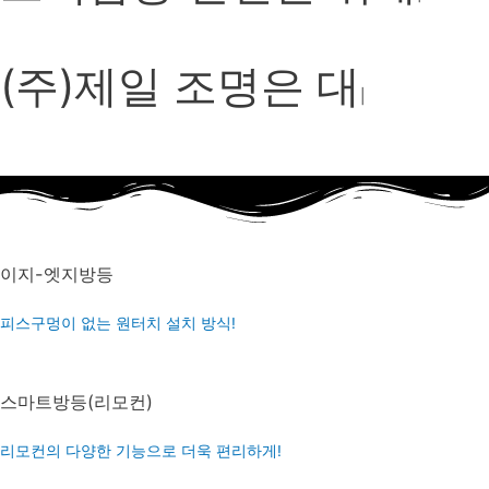
선
|
(주)제일 조명은 대한민
국의
|
이지-엣지방등
피스구멍이 없는 원터치 설치 방식!