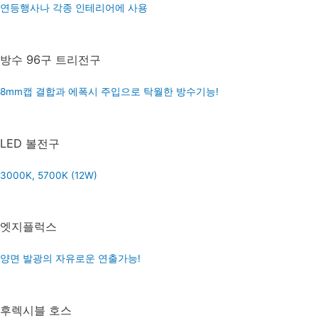
파티장소, 야외행사장, 식당, 까페, 캠핑장 다양한 장소에 활용가능!
LED 고추구
연등행사나 각종 인테리어에 사용
방수 96구 트리전구
8mm캡 결합과 에폭시 주입으로 탁월한 방수기능!
LED 볼전구
3000K, 5700K (12W)